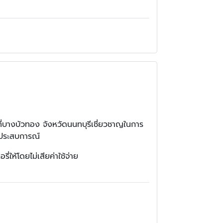
ที่บางบัวทอง จังหวัดนนทบุรีเชี่ยวชาญในการ
มีประสบการณ์
่ให้โดยไม่เสียค่าใช้จ่าย