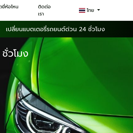
ตยี่ห้อไหน
ติดต่อ
ไทย
เรา
เปลี่ยนแบตเตอรี่รถยนต์ด่วน 24 ชั่วโมง
ชั่วโมง