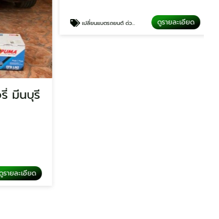
 มีนบุรี
เปลี่ยนแบตรถยนต์ ด่วน
รุ่งเรืองร่ำรวยดี 168
รายละเอียด
ดูรายละเอียด
เปลี่ยนแบตรถยนต์ ด่วน