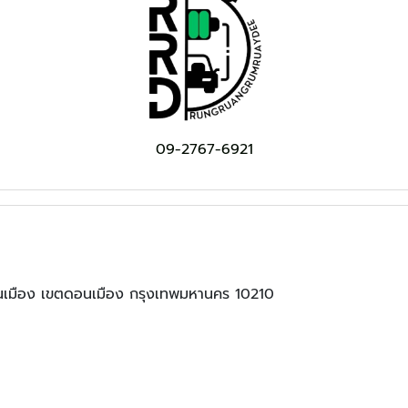
09-2767-6921
นเมือง เขตดอนเมือง กรุงเทพมหานคร 10210