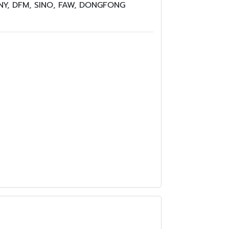
ANY, DFM, SINO, FAW, DONGFONG