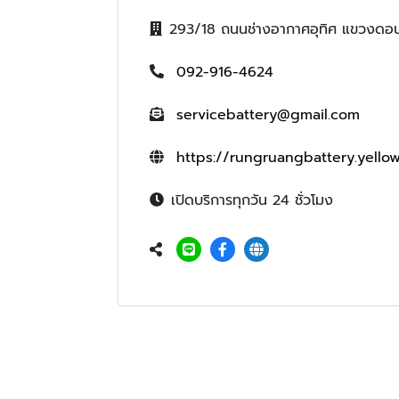
293/18 ถนนช่างอากาศอุทิศ แขวงดอ
092-916-4624
servicebattery@gmail.com
https://rungruangbattery.yello
เปิดบริการทุกวัน 24 ชั่วโมง