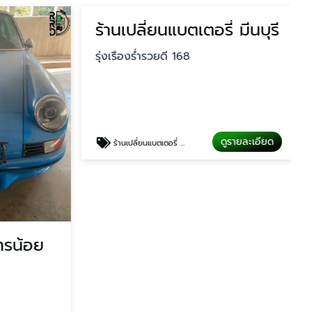
ทรน้อย
ร้านเปลี่ยนแบตเตอรี่ มีนบุรี
รุ่งเรืองร่ำรวยดี 168