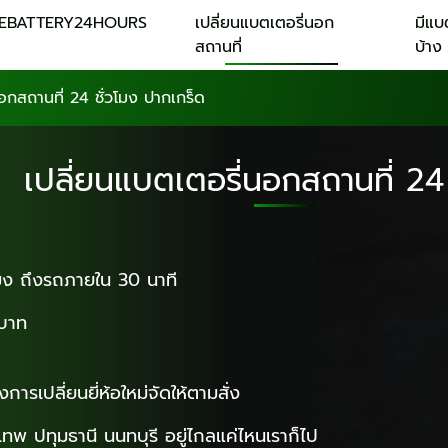
CEBATTERY24HOURS
เปลี่ยนแบตเตอรี่นอก
มีแบ
สถานที่
บ้าง
อกสถานที่ 24 ชั่วโมง ปากเกร็ด
เปลี่ยนแบตเตอรี่นอกสถานที่ 24 
โมง ถึงรถภายใน 30 นาที
 บาท
การเปลี่ยนยี่ห้อใหม่จัดให้ตามสั่ง
ุงเทพ ปทุมธานี นนทบุรี อยู่ไกลแค่ไหนเราก็ไป