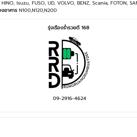
HINO, Isuzu, FUSO, UD, VOLVO, BENZ, Scania, FOTON, S
รองอาคาร
N100,N120,N200
รุ่งเรืองร่ำรวยดี 168
09-2916-4624