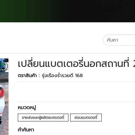
เปลี่ยนแบตเตอรี่นอกสถานที่ 
ตราสินค้า :
รุ่งเรืองร่ำรวยดี 168
หมวดหมู่
ขายส่งและผู้ผลิตแบตเตอรี่
ซ่อมแบตเตอรี่
คำค้นหา