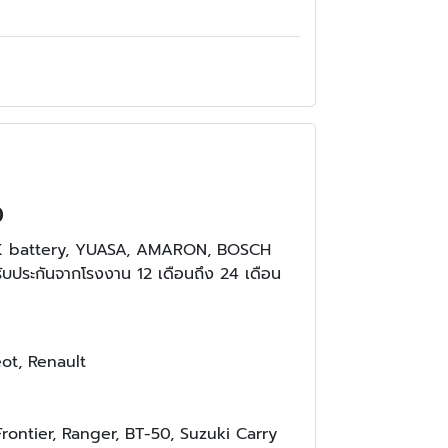
ง
, 3K battery, YUASA, AMARON, BOSCH
บประกันจากโรงงาน 12 เดือนถึง 24 เดือน
ot, Renault
rontier, Ranger, BT-50, Suzuki Carry