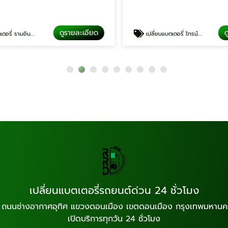
ดูรายละเอียด
ดู
ี่ รามอินทรา
เปลี่ยนแบตเตอรี่ ไทรน้อย
เปลี่ยนแบตเตอรี่รถยนต์ด่วน 24 ชั่วโมง
 ถนนช่างอากาศอุทิศ แขวงดอนเมือง เขตดอนเมือง กรุงเทพมหานค
เปิดบริการทุกวัน 24 ชั่วโมง