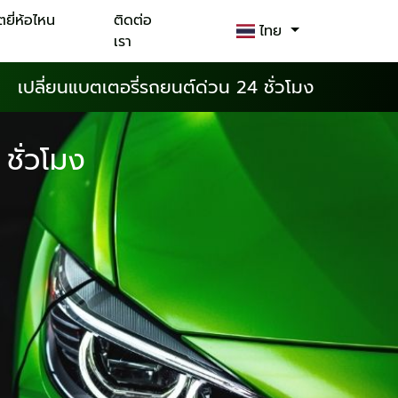
ตยี่ห้อไหน
ติดต่อ
ไทย
เรา
เปลี่ยนแบตเตอรี่รถยนต์ด่วน 24 ชั่วโมง
ชั่วโมง